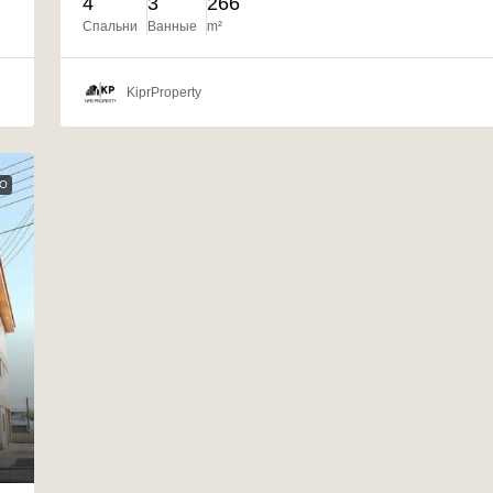
4
3
266
Спальни
Ванные
m²
KiprProperty
О