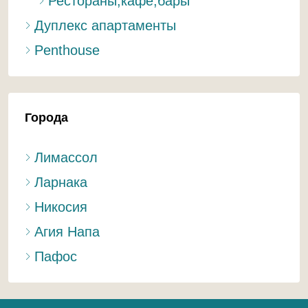
Рестораны,кафе,бары
Дуплекс апартаменты
Penthouse
Города
Лимассол
Ларнака
Никосия
Агия Напа
Пафос