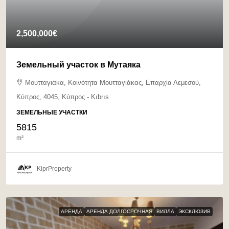
2,500,000€
Земельный участок в Мутаяка
Μουτταγιάκα, Κοινότητα Μουτταγιάκας, Επαρχία Λεμεσού,
Κύπρος, 4045, Κύπρος - Kıbrıs
ЗЕМЕЛЬНЫЕ УЧАСТКИ
5815
m²
KiprProperty
АРЕНДА
АРЕНДА ДОЛГОСРОЧНАЯ
ВИЛЛА
ЭКСКЛЮЗИВ