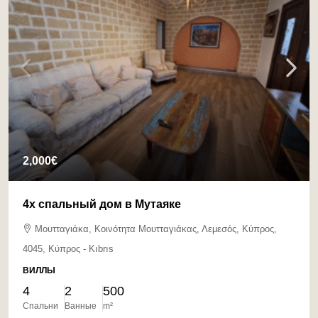
2,000€
4х спальный дом в Мутаяке
Μουτταγιάκα, Κοινότητα Μουτταγιάκας, Λεμεσός, Κύπρος,
4045, Κύπρος - Kıbrıs
ВИЛЛЫ
4
2
500
Спальни
Ванные
m²