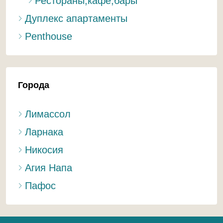
Рестораны,кафе,бары
Дуплекс апартаменты
Penthouse
Города
Лимассол
Ларнака
Никосия
Агия Напа
Пафос