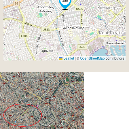
Leaflet
|
©
OpenStreetMap
contributors