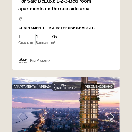
For Sale DeLuxe 1-2-3-Bed room
apartments on the see side area.
АПАРТАМЕНТЫ, ЖИЛАЯ НЕДВИЖИМОСТЬ
1
1
75
Спальня
Ванная
m²
KiprProperty
АРЕНДА
АПАРТАМЕНТЫ
АРЕНДА
РЕКОМЕНДОВАНО
ДОЛГОСРОЧНАЯ