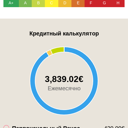
A+
A
B
C
D
E
F
G
H
Кредитный калькулятор
3,839.02€
Ежемесячно