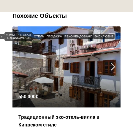
Похожие Объекты
КОММЕРЧЕСКАЯ
ЛЫ
ОТЕЛЬ
ПРОДАЖА
РЕКОМЕНДОВАНО
ЭКСКЛЮЗИВ
НЕДВИЖИМОСТЬ
550,000€
Традиционный эко-отель-вилла в
Кипрском стиле