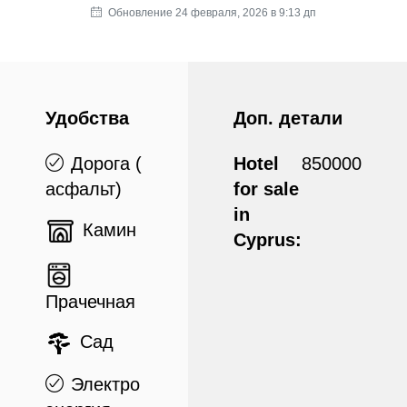
Обновление 24 февраля, 2026 в 9:13 дп
Удобства
Доп. детали
Дорога (
Hotel
850000
асфальт)
for sale
in
Камин
Cyprus:
Прачечная
Сад
Электро