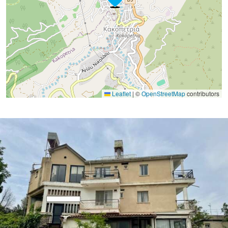
Leaflet
|
©
OpenStreetMap
contributors