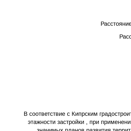
Расстояние
Рас
В соответствие с Кипрским градострои
этажности застройки , при применен
значимых планов развития террит