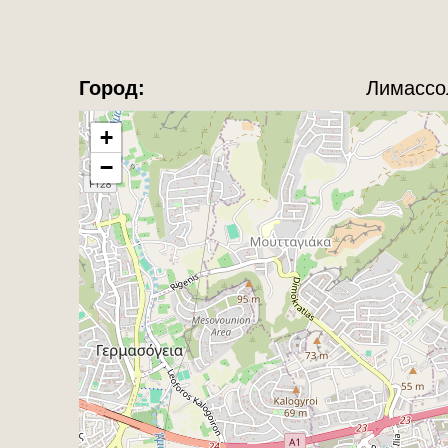
Город:
Лимассо
+
−