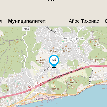
л
Муниципалитет:
Айос Тихонас