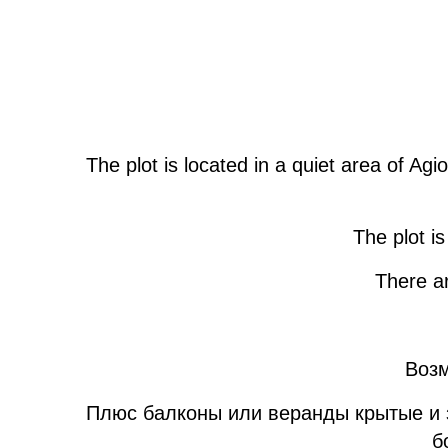
The plot is located in a quiet area of ​
The plot i
There ar
Возм
Плюс балконы или веранды крытые и 
б