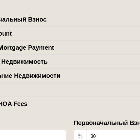
чальный Взнос
ount
Mortgage Payment
а Недвижимость
ание Недвижимости
HOA Fees
Первоначальный Вз
%