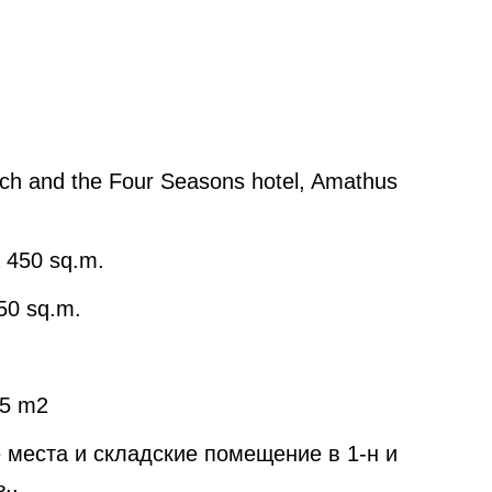
beach and the Four Seasons hotel, Amathus
a 450 sq.m.
350 sq.m.
85 m2
места и складские помещение в 1-н и
..