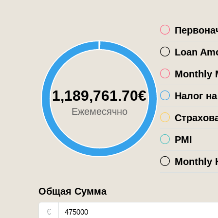
Первона
Loan Am
Monthly 
1,189,761.70€
Налог н
Ежемесячно
Страхов
PMI
Monthly 
Общая Сумма
€