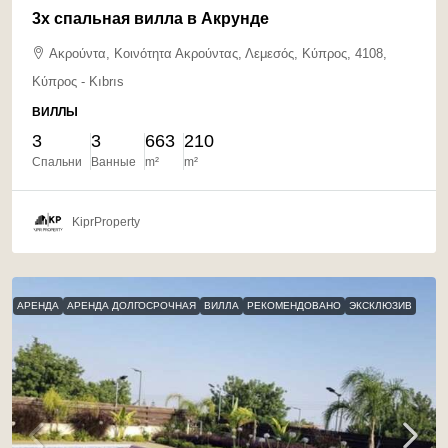
3х спальная вилла в Акрунде
Ακρούντα, Κοινότητα Ακρούντας, Λεμεσός, Κύπρος, 4108,
Κύπρος - Kıbrıs
ВИЛЛЫ
3
3
663
210
Спальни
Ванные
m²
m²
KiprProperty
АРЕНДА
АРЕНДА ДОЛГОСРОЧНАЯ
ВИЛЛА
РЕКОМЕНДОВАНО
ЭКСКЛЮЗИВ