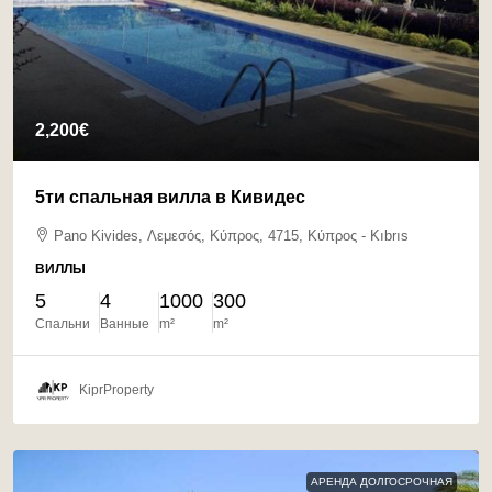
2,200€
5ти спальная вилла в Кивидес
Pano Kivides, Λεμεσός, Κύπρος, 4715, Κύπρος - Kıbrıs
ВИЛЛЫ
5
4
1000
300
Спальни
Ванные
m²
m²
KiprProperty
АРЕНДА ДОЛГОСРОЧНАЯ