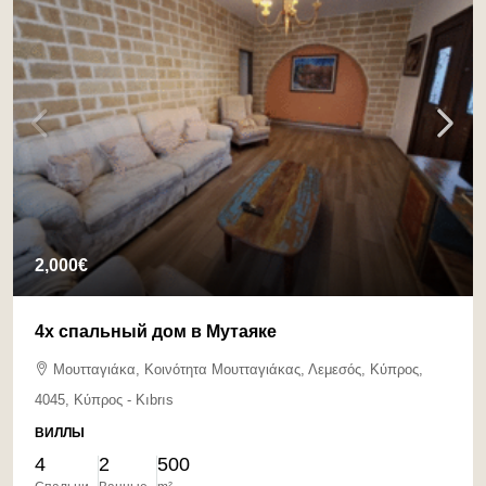
2,000€
4х спальный дом в Мутаяке
Μουτταγιάκα, Κοινότητα Μουτταγιάκας, Λεμεσός, Κύπρος,
4045, Κύπρος - Kıbrıs
ВИЛЛЫ
4
2
500