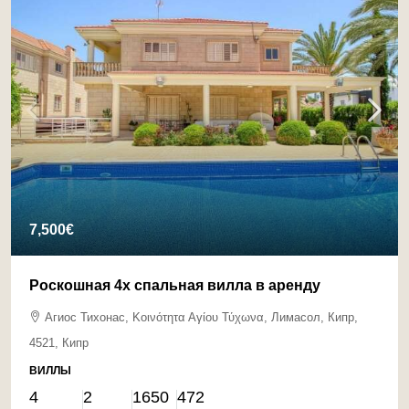
7,500€
Роскошная 4х спальная вилла в аренду
Агиос Тихонас, Κοινότητα Αγίου Τύχωνα, Лимасол, Кипр,
4521, Кипр
ВИЛЛЫ
4
2
1650
472