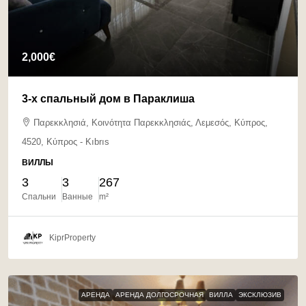
2,000€
3-х спальный дом в Параклиша
Παρεκκλησιά, Κοινότητα Παρεκκλησιάς, Λεμεσός, Κύπρος,
4520, Κύπρος - Kıbrıs
ВИЛЛЫ
3
3
267
Спальни
Ванные
m²
KiprProperty
АРЕНДА
АРЕНДА ДОЛГОСРОЧНАЯ
ВИЛЛА
ЭКСКЛЮЗИВ