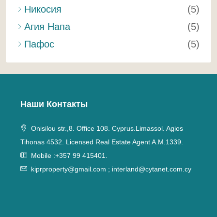
Никосия
(5)
Агия Напа
(5)
Пафос
(5)
Наши Контакты
Onisilou str.,8. Office 108. Cyprus.Limassol. Agios
Tihonas 4532. Licensed Real Estate Agent A.M.1339.
Mobile :+357 99 415401.
kiprproperty@gmail.com
;
interland@cytanet.com.cy