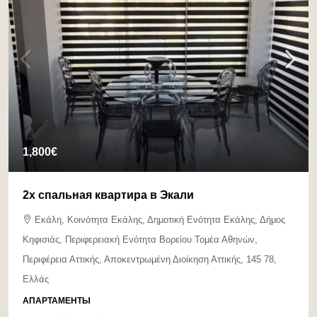
1,800€
2х спальная квартира в Экали
Εκάλη, Κοινότητα Εκάλης, Δημοτική Ενότητα Εκάλης, Δήμος
Κηφισιάς, Περιφερειακή Ενότητα Βορείου Τομέα Αθηνών,
Περιφέρεια Αττικής, Αποκεντρωμένη Διοίκηση Αττικής, 145 78,
Ελλάς
АПАРТАМЕНТЫ