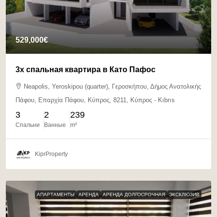
529,000€
3х спальная квартира в Като Пафос
Neapolis, Yeroskipou (quarter), Γεροσκήπου, Δήμος Ανατολικής
Πάφου, Επαρχία Πάφου, Κύπρος, 8211, Κύπρος - Kıbrıs
3
2
239
Спальни
Ванные
m²
KiprProperty
АПАРТАМЕНТЫ
АРЕНДА
АРЕНДА ДОЛГОСРОЧНАЯ
ЭКСКЛЮЗИВ