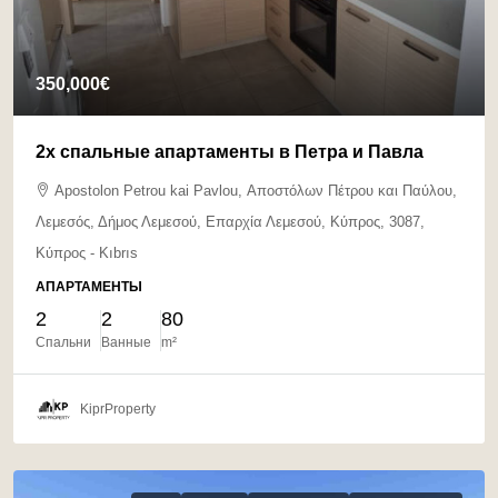
350,000€
2х спальные апартаменты в Петра и Павла
Apostolon Petrou kai Pavlou, Αποστόλων Πέτρου και Παύλου,
Λεμεσός, Δήμος Λεμεσού, Επαρχία Λεμεσού, Κύπρος, 3087,
Κύπρος - Kıbrıs
АПАРТАМЕНТЫ
2
2
80
Спальни
Ванные
m²
KiprProperty