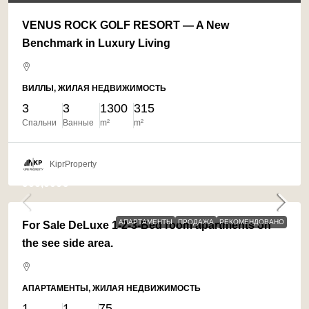
VENUS ROCK GOLF RESORT — A New
Benchmark in Luxury Living
ВИЛЛЫ, ЖИЛАЯ НЕДВИЖИМОСТЬ
3
3
1300
315
Спальни
Ванные
m²
m²
KiprProperty
900,000€
АПАРТАМЕНТЫ
ПРОДАЖА
РЕКОМЕНДОВАНО
For Sale DeLuxe 1-2-3-Bed room apartments on
the see side area.
АПАРТАМЕНТЫ, ЖИЛАЯ НЕДВИЖИМОСТЬ
1
1
75