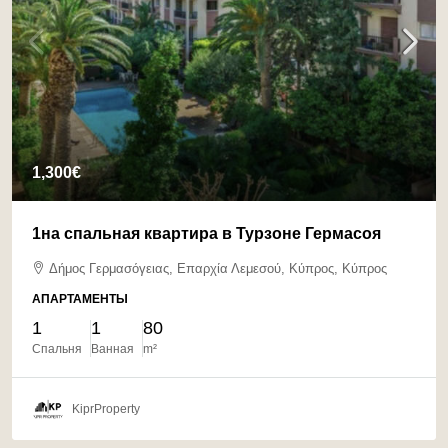
1,300€
1на спальная квартира в Турзоне Гермасоя
Δήμος Γερμασόγειας, Επαρχία Λεμεσού, Κύπρος, Κύπρος
АПАРТАМЕНТЫ
1
1
80
Спальня
Ванная
m²
KiprProperty