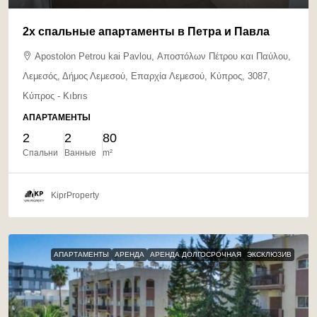
2х спальные апартаменты в Петра и Павла
Apostolon Petrou kai Pavlou, Αποστόλων Πέτρου και Παύλου,
Λεμεσός, Δήμος Λεμεσού, Επαρχία Λεμεσού, Κύπρος, 3087,
Κύπρος - Kıbrıs
АПАРТАМЕНТЫ
2
2
80
Спальни
Ванные
m²
KiprProperty
АПАРТАМЕНТЫ
АРЕНДА
АРЕНДА ДОЛГОСРОЧНАЯ
ЭКСКЛЮЗИВ