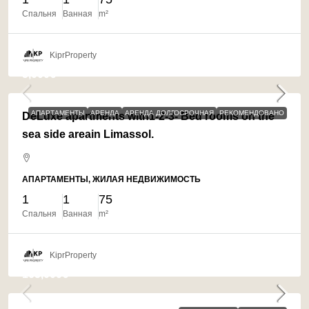
Спальня
Ванная
m²
KiprProperty
5,000€
АПАРТАМЕНТЫ
АРЕНДА
АРЕНДА ДОЛГОСРОЧНАЯ
РЕКОМЕНДОВАНО
DeLuxe apartments with1-2-3- Bed rooms on the
sea side areain Limassol.
АПАРТАМЕНТЫ, ЖИЛАЯ НЕДВИЖИМОСТЬ
1
1
75
Спальня
Ванная
m²
KiprProperty
165,000€