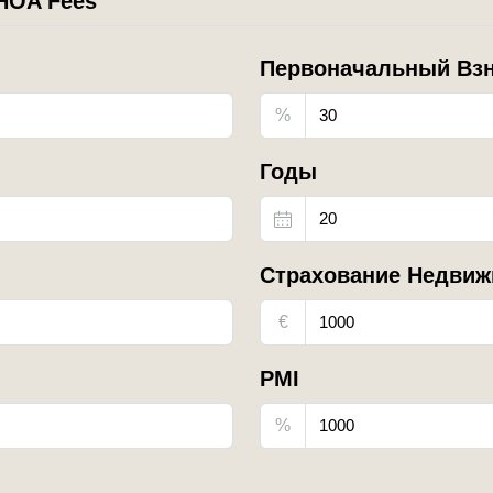
HOA Fees
Первоначальный Вз
%
Годы
Страхование Недвиж
€
PMI
%