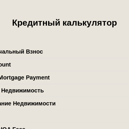
Кредитный калькулятор
чальный Взнос
ount
Mortgage Payment
а Недвижимость
ание Недвижимости