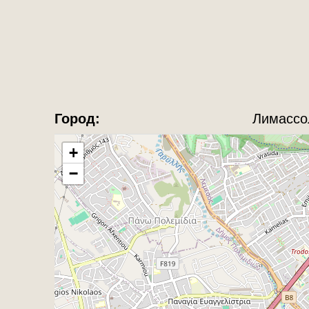
Город:
Лимассо
+
−