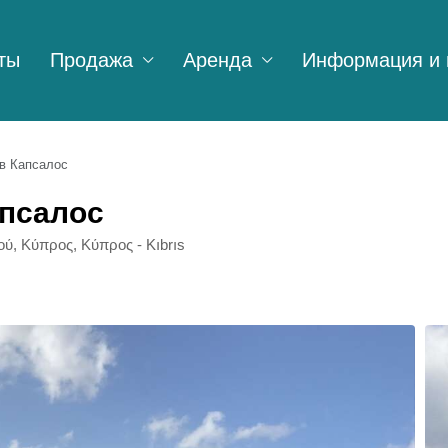
ты
Продажа
Аренда
Информация и 
в Капсалос
апсалос
ύ, Κύπρος, Κύπρος - Kıbrıs