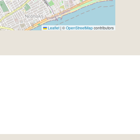
Leaflet
|
©
OpenStreetMap
contributors