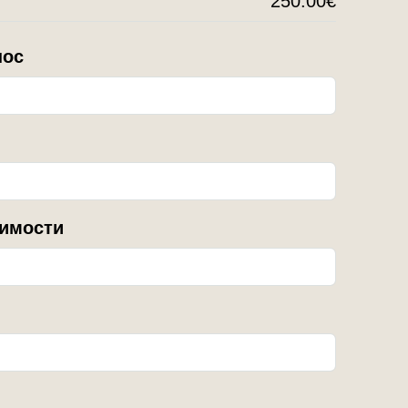
250.00€
нос
имости