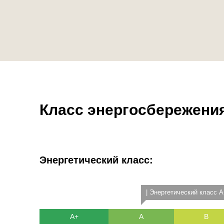
Класс энергосбережени
Энергетический класс:
| Энергетический класс A
A+
A
B