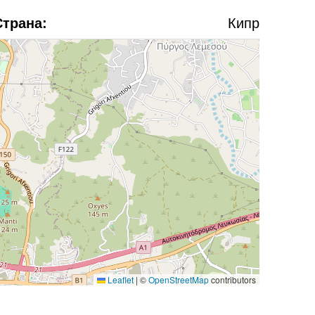
Страна:
Кипр
Leaflet
|
©
OpenStreetMap
contributors