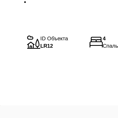
ID Объекта
4
LR12
Спаль