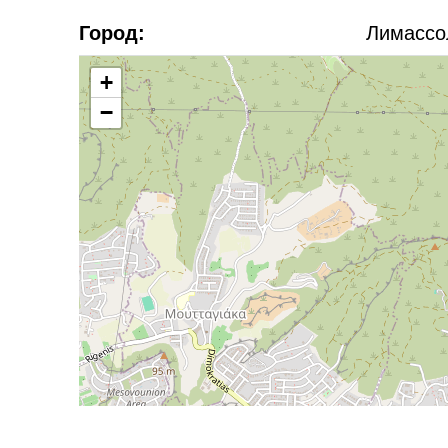
Город:
Лимассо
+
−