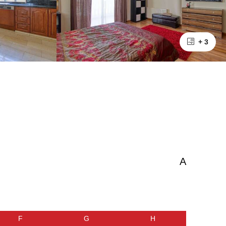
+ 3
A
F
G
H