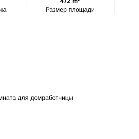
472 m²
жа
Размер площади
комната для домработницы