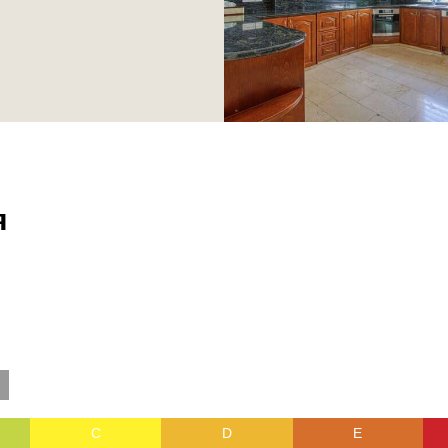
я
C
D
E