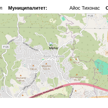
л
Муниципалитет:
Айос Тихонас