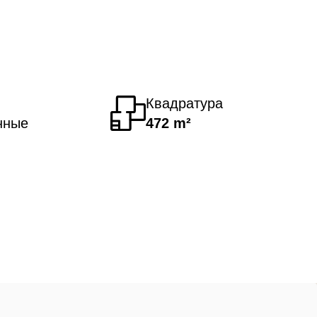
Квадратура
нные
472 m²