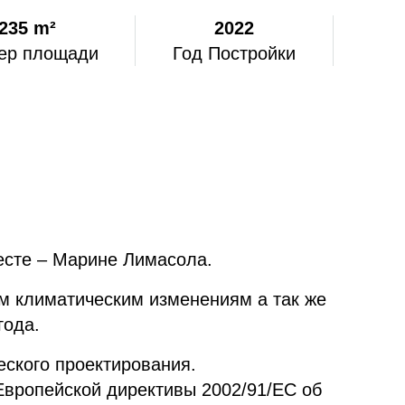
235 m²
2022
ер площади
Год Постройки
есте – Марине Лимасола.
м климатическим изменениям а так же
года.
еского проектирования.
Европейской директивы 2002/91/EC об