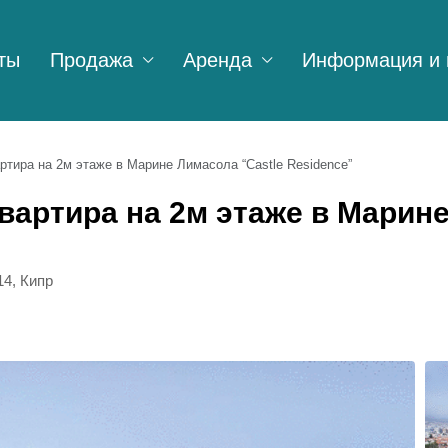
ты
Продажа
Аренда
Информация и 
ртира на 2м этаже в Марине Лимасола “Castle Residence”
квартира на 2м этаже в Марин
14, Кипр