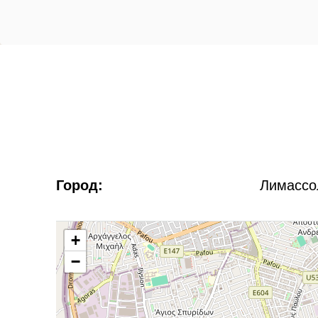
Город:
Лимассо
+
−