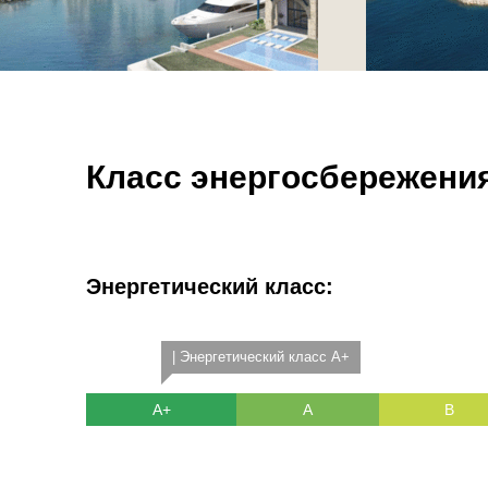
Класс энергосбережени
Энергетический класс:
| Энергетический класс A+
A+
A
B