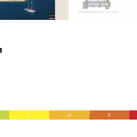
я
C
D
E