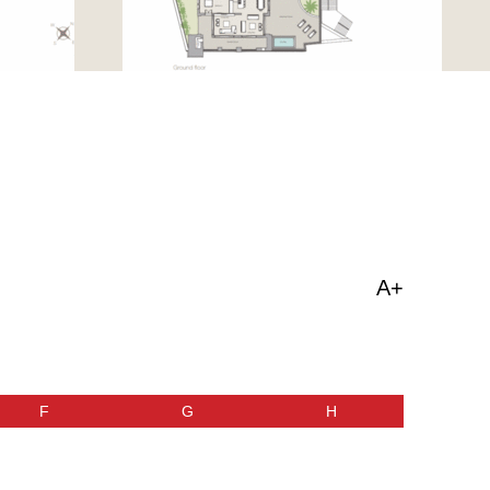
A+
F
G
H