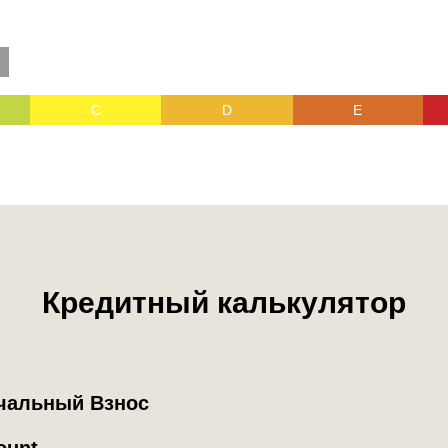
C
D
E
Кредитный калькулятор
чальный Взнос