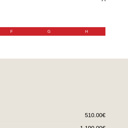
F
G
H
510.00€