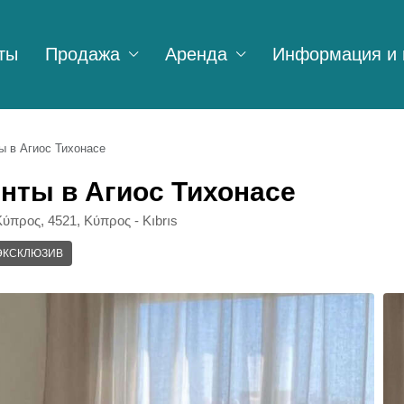
ты
Продажа
Аренда
Информация и 
ы в Агиос Тихонасе
нты в Агиос Тихонасе
ύπρος, 4521, Κύπρος - Kıbrıs
ЭКСКЛЮЗИВ