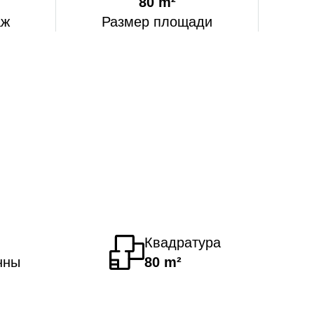
80 m²
аж
Размер площади
Квадратура
нны
80 m²