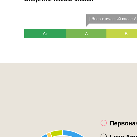
| Энергетический класс A
A+
A
B
Первона