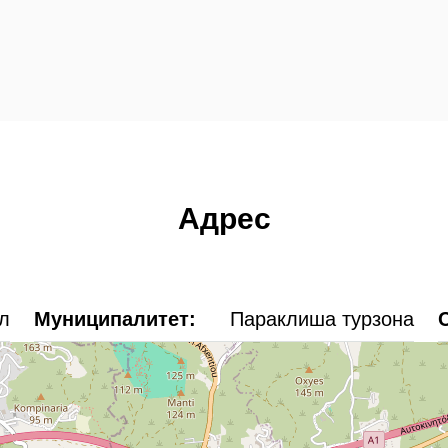
Адрес
л
Муниципалитет:
Параклиша турзона